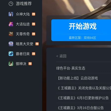
游戏推荐
众神大陆
大话仙途
开始游戏
天尊传奇
最新区服：
双线94区
暗黑大天使
霸者归来
返回
御神决
绿色平台·真实生态
【新功能上线】云启动游戏
《 王城霸主》关闭充值以及关服公
《王城霸主》6月3日更新维护公告
《王城霸主》3月16日合服公告