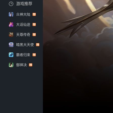
游戏推荐
众神大陆
大话仙途
天尊传奇
暗黑大天使
霸者归来
御神决