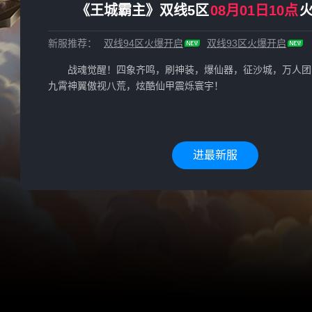
《王城霸主》双线5区
08月01日10点
新服推荐：
双线94区
火爆开启
双线93区
火爆开启
战魂觉醒！四象齐鸣，刷神装，爆仙器，征沙城，万人团
九霄神翼傲视八荒，炫酷仙甲震烁寰宇！
进最新服