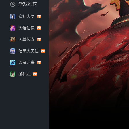
游戏推荐
众神大陆
大话仙途
天尊传奇
暗黑大天使
霸者归来
御神决