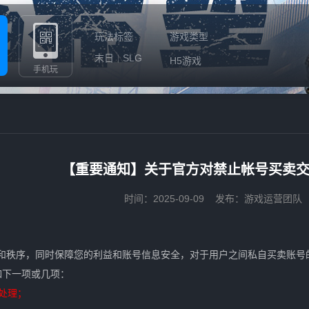
玩法标签
游戏类型
末日
SLG
H5游戏
手机玩
【重要通知】关于官方对禁止帐号买卖
时间：2025-09-09
发布：游戏运营团队
平和秩序，同时保障您的利益和账号信息安全，对于用户之间私自买卖账号
如下一项或几项：
处理；