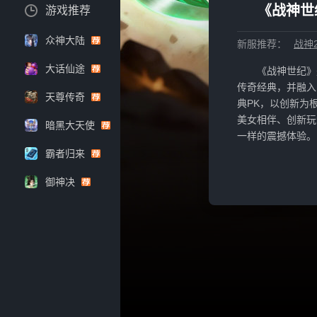
《战神世
游戏推荐
众神大陆
新服推荐：
战神2
大话仙途
《战神世纪》
传奇经典，并融入
天尊传奇
典PK，以创新为
美女相伴、创新玩
暗黑大天使
一样的震撼体验。
霸者归来
御神决