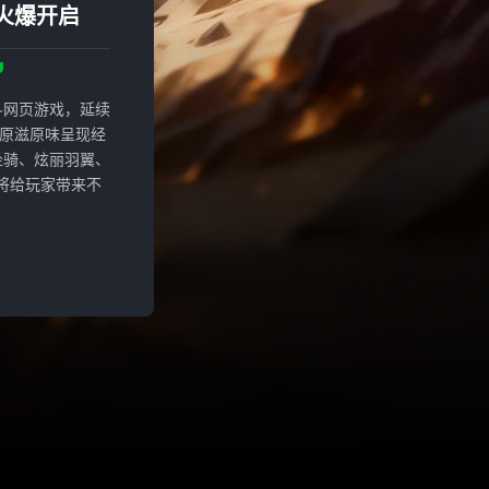
火爆开启
斗网页游戏，延续
原滋原味呈现经
坐骑、炫丽羽翼、
将给玩家带来不