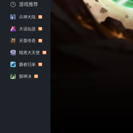
游戏推荐
众神大陆
大话仙途
天尊传奇
暗黑大天使
霸者归来
御神决