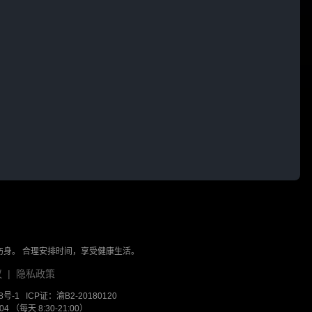
伤身。 合理安排时间，享受健康生活。
议
|
隐私政策
8号-1
ICP证：渝B2-20180120
 （每天 8:30-21:00）