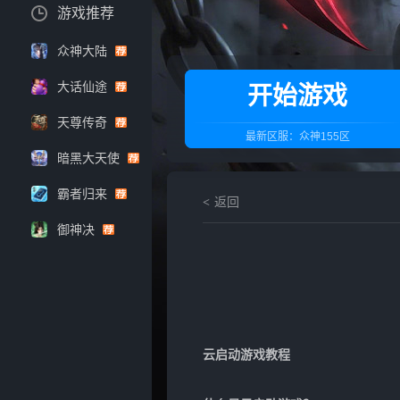
游戏推荐
众神大陆
大话仙途
开始游戏
天尊传奇
最新区服：
众神155区
暗黑大天使
霸者归来
返回
御神决
云启动游戏教程