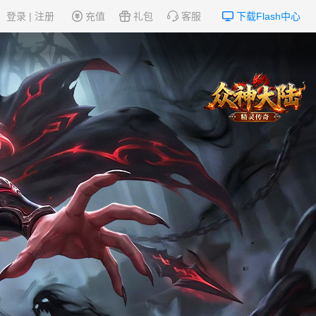
登录
|
注册
充值
礼包
客服
下载Flash中心