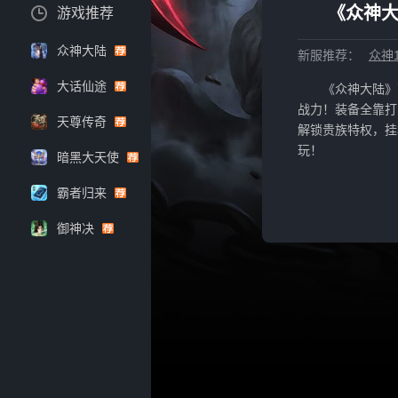
《众神大
游戏推荐
众神大陆
新服推荐：
众神1
大话仙途
《众神大陆》
战力！装备全靠打
天尊传奇
解锁贵族特权，挂
玩！
暗黑大天使
霸者归来
御神决