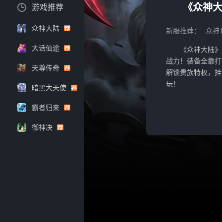
《众神大
游戏推荐
众神大陆
新服推荐：
众神1
大话仙途
《众神大陆》
战力！装备全靠打
天尊传奇
解锁贵族特权，挂
玩！
暗黑大天使
霸者归来
御神决