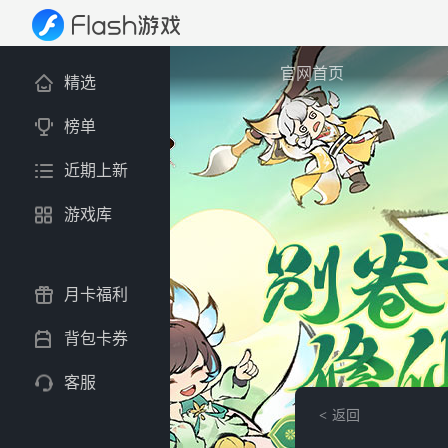
官网首页
精选
榜单
近期上新
游戏库
月卡福利
背包卡券
客服
返回