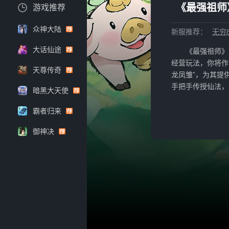
《最强祖师
游戏推荐
众神大陆
新服推荐：
无穷
大话仙途
《最强祖师》
经营玩法，你将作
天尊传奇
龙凤雏”，为其提
手把手传授仙法，
暗黑大天使
霸者归来
御神决