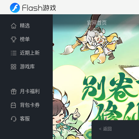
官网首页
精选
榜单
近期上新
游戏库
月卡福利
背包卡券
客服
返回