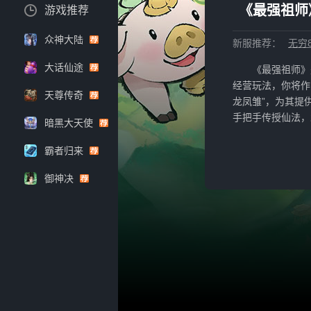
《最强祖师
游戏推荐
众神大陆
新服推荐：
无穷
大话仙途
《最强祖师》
经营玩法，你将作
天尊传奇
龙凤雏”，为其提
手把手传授仙法，
暗黑大天使
霸者归来
御神决