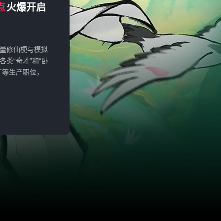
点
火爆开启
量修仙梗与模拟
类“奇才”和“卧
矿等生产职位，