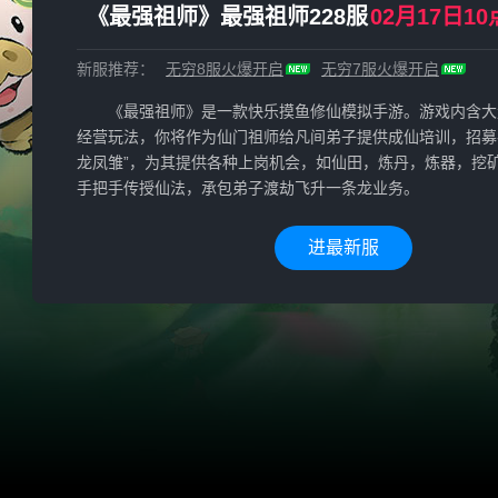
《最强祖师》最强祖师228服
02月17日10
新服推荐：
无穷8服
火爆开启
无穷7服
火爆开启
《最强祖师》是一款快乐摸鱼修仙模拟手游。游戏内含大
经营玩法，你将作为仙门祖师给凡间弟子提供成仙培训，招募各
龙凤雏”，为其提供各种上岗机会，如仙田，炼丹，炼器，挖
手把手传授仙法，承包弟子渡劫飞升一条龙业务。
进最新服