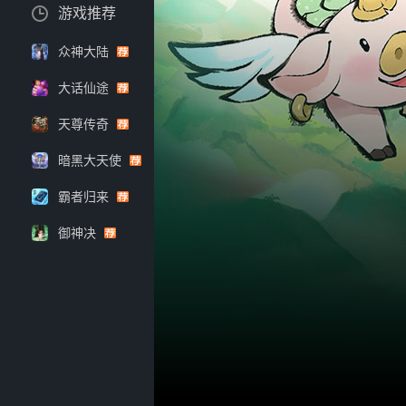
游戏推荐
众神大陆
大话仙途
天尊传奇
暗黑大天使
霸者归来
御神决