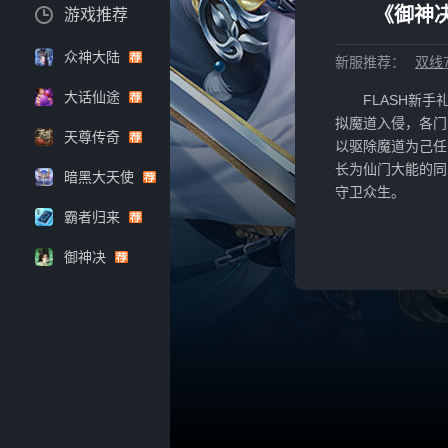
《御神决
游戏推荐
众神大陆
新服推荐：
双线7
大话仙途
FLASH新手礼
拟魔道入侵，各门
天尊传奇
以驱除魔道为己任
长为仙门大能的同
暗黑大天使
守卫众生。
霸者归来
御神决