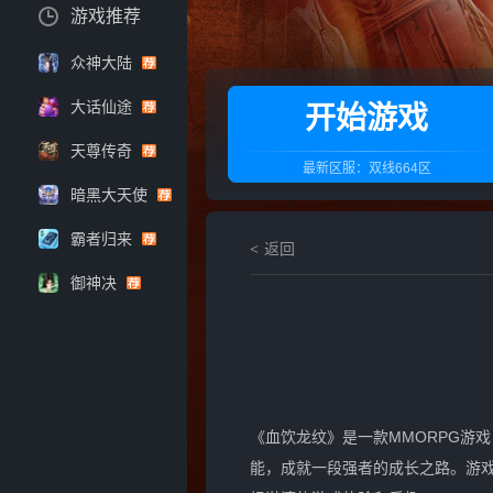
游戏推荐
众神大陆
大话仙途
开始游戏
天尊传奇
最新区服：
双线664区
暗黑大天使
霸者归来
返回
御神决
《血饮龙纹》是一款MMORPG游
能，成就一段强者的成长之路。游