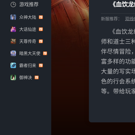
《血饮龙
游戏推荐
众神大陆
新服推荐：
双线6
大话仙途
《血饮龙
师和道士三
天尊传奇
伴尽情冒险
暗黑大天使
富多样的功
霸者归来
大量的写实
御神决
色的行会系
等。带给玩