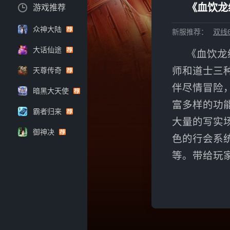
《血饮龙
游戏推荐
众神大陆
新服推荐：
双线6
大话仙途
《血饮龙
师和道士三
天尊传奇
伴尽情冒险
暗黑大天使
富多样的功
霸者归来
大量的写实
御神决
色的行会系
等。带给玩