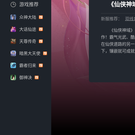
《仙侠神域
游戏推荐
众神大陆
新服推荐：
双线1
大话仙途
《仙侠神域》
作！霸气光武、酷
天尊传奇
在仙侠道路的另一
下，镶嵌就可成就
暗黑大天使
霸者归来
御神决