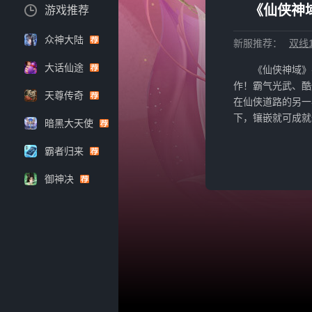
《仙侠神域
游戏推荐
众神大陆
新服推荐：
双线1
大话仙途
《仙侠神域》
作！霸气光武、酷
天尊传奇
在仙侠道路的另一
下，镶嵌就可成就
暗黑大天使
霸者归来
御神决