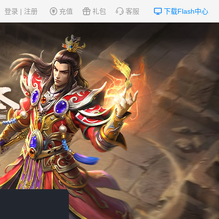
登录
|
注册
充值
礼包
客服
下载Flash中心