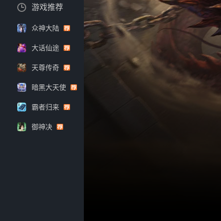
游戏推荐
众神大陆
大话仙途
天尊传奇
暗黑大天使
霸者归来
御神决