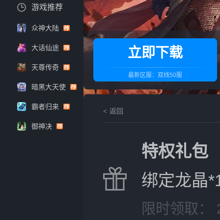
游戏推荐
众神大陆
大话仙途
立即下载
天尊传奇
最新区服：
双线50服
暗黑大天使
霸者归来
返回
御神决
特权礼包
绑定龙晶*
限时领取： 202