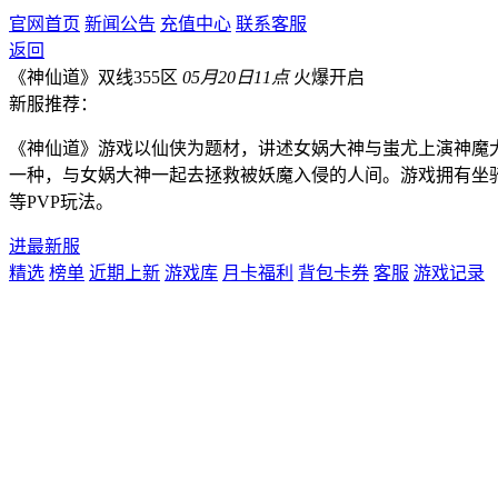
官网首页
新闻公告
充值中心
联系客服
返回
《神仙道》双线355区
05月20日11点
火爆开启
新服推荐：
《神仙道》游戏以仙侠为题材，讲述女娲大神与蚩尤上演神魔
一种，与女娲大神一起去拯救被妖魔入侵的人间。游戏拥有坐
等PVP玩法。
进最新服
精选
榜单
近期上新
游戏库
月卡福利
背包卡券
客服
游戏记录