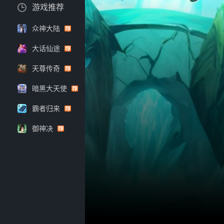
游戏推荐
众神大陆
大话仙途
天尊传奇
暗黑大天使
霸者归来
御神决