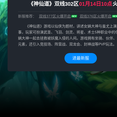
《神仙道》双线302区
01月14日10点
新服推荐：
双线377区
火爆开启
双线376区
火爆开启
《神仙道》游戏以仙侠为题材，讲述女娲大神与蚩尤上演
事，玩家可扮演武圣、飞羽、剑灵、将星、术士5种职业中的
娲大神一起去拯救被妖魔入侵的人间。游戏拥有坐骑、伙伴、
元素，还引入竞技场、阵营战、双龙会、封神战等PVP玩法。
进最新服