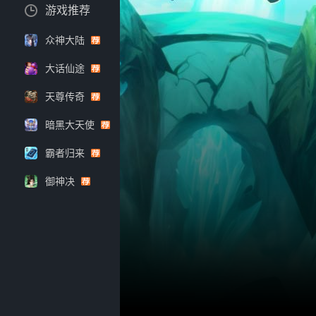
游戏推荐
众神大陆
大话仙途
天尊传奇
暗黑大天使
霸者归来
御神决