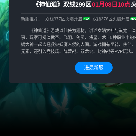
《神仙道》双线299区
01月08日10点
新服推荐：
双线377区
火爆开启
双线376区
火爆开启
《神仙道》游戏以仙侠为题材，讲述女娲大神与蚩尤上演
事，玩家可扮演武圣、飞羽、剑灵、将星、术士5种职业中的
娲大神一起去拯救被妖魔入侵的人间。游戏拥有坐骑、伙伴、
元素，还引入竞技场、阵营战、双龙会、封神战等PVP玩法。
进最新服