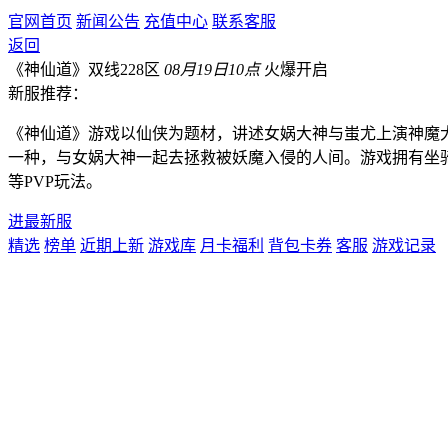
官网首页
新闻公告
充值中心
联系客服
返回
《神仙道》双线228区
08月19日10点
火爆开启
新服推荐：
《神仙道》游戏以仙侠为题材，讲述女娲大神与蚩尤上演神魔
一种，与女娲大神一起去拯救被妖魔入侵的人间。游戏拥有坐
等PVP玩法。
进最新服
精选
榜单
近期上新
游戏库
月卡福利
背包卡券
客服
游戏记录