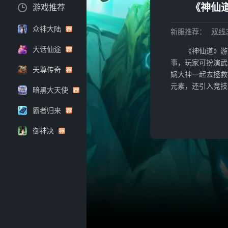
《神仙道
游戏推荐
众神大陆
新服推荐：
双线3
大话仙途
《神仙道》游
事，玩家可扮演武
天尊传奇
娲大神一起去拯救
元素，还引入竞技
暗黑大天使
霸者归来
御神决