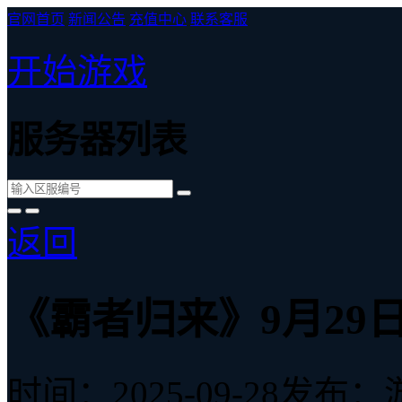
官网首页
新闻公告
充值中心
联系客服
开始游戏
服务器列表
返回
《霸者归来》9月29
时间：2025-09-28
发布：