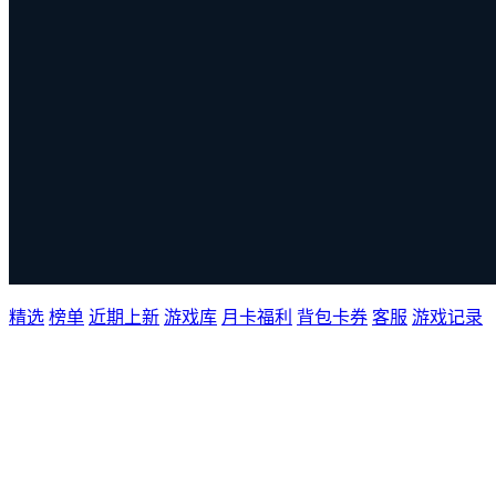
精选
榜单
近期上新
游戏库
月卡福利
背包卡券
客服
游戏记录