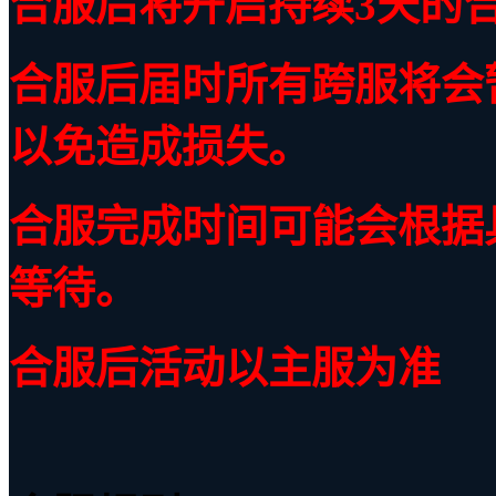
合服后将开启持续3天的
合服后届时所有跨服将会
以免造成损失。
合服完成时间可能会根据
等待。
合服后活动以主服为准