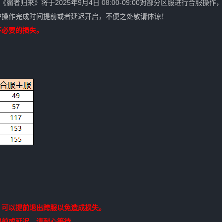
归来》将于2025年9月4日 08:00-09:00对部分区服进行合服
护操作完成时间提前或者延迟开启，不便之处敬请体谅！
不必要的损失。
，可以提前退出跨服以免造成损失。
提前或延迟，请耐心等待。