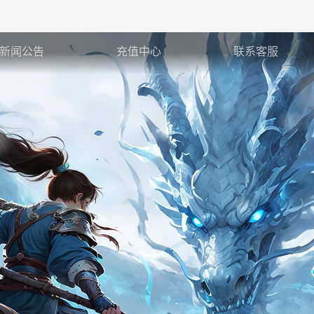
新闻公告
充值中心
联系客服