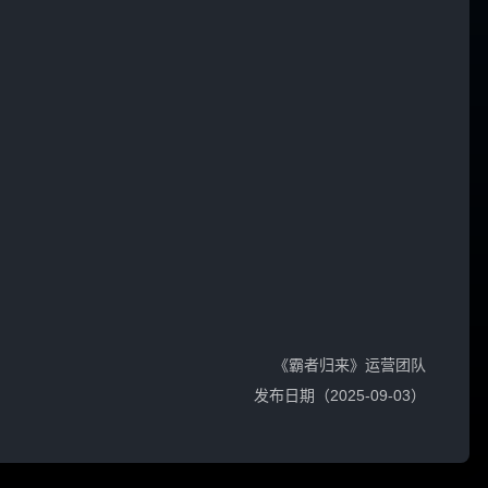
《霸者归来》运营团队
发布日期（2025-09-03）