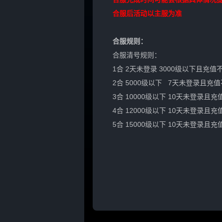
合服后活动以主服为准
合服规则：
合服清号规则：
1合 2天未登录 3000级以下且充值
2合 5000级以下 7天未登录且充值
3合 10000级以下 10天未登录且充
4合 12000级以下 10天未登录且
5合 15000级以下 10天未登录且充