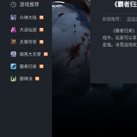
《霸者归
游戏推荐
众神大陆
新服推荐：
双线9
大话仙途
《霸者归来》
戏中，玩家可以享
天尊传奇
变强。冰雪战场欢
暗黑大天使
霸者归来
御神决