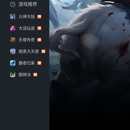
游戏推荐
众神大陆
大话仙途
天尊传奇
暗黑大天使
霸者归来
御神决