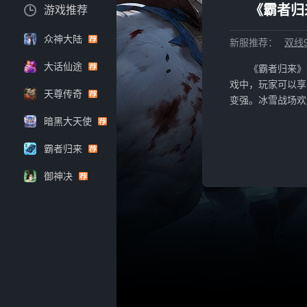
《霸者归
游戏推荐
众神大陆
新服推荐：
双线9
大话仙途
《霸者归来》
戏中，玩家可以享
天尊传奇
变强。冰雪战场欢
暗黑大天使
霸者归来
御神决