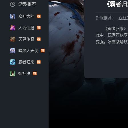
《霸者归
游戏推荐
众神大陆
新服推荐：
双线9
大话仙途
《霸者归来》
戏中，玩家可以享
天尊传奇
变强。冰雪战场欢
暗黑大天使
霸者归来
御神决