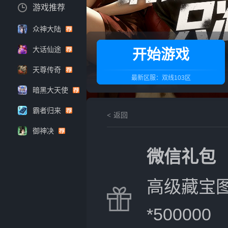
游戏推荐
众神大陆
大话仙途
开始游戏
天尊传奇
最新区服：
双线103区
暗黑大天使
霸者归来
返回
御神决
微信礼包
高级藏宝图
*500000