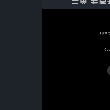
三界-专属
5级宝石自
元宝*5000
抵制不良
剩余数量：
Cop
三界-特权
6级宝石自
元宝*3000