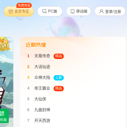
免费体验
会员专区
PC端
移动端
登录/注册
天尊传奇
精品
大话仙途
众神大陆
上新
帝王霸业
精品
大仙侠
九曲封神
机版
开天西游