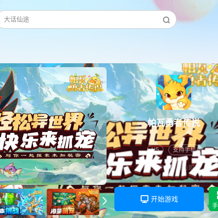
天尊传奇
帕瓦勇者传说
宠物
养成
H5
支持手机
无需下载，点击即玩
开始游戏
手