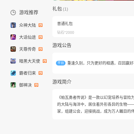
礼包
(1)
游戏推荐
普通礼包
众神大陆
钻石*2000
大话仙途
游戏公告
天尊传奇
暗黑大天使
重逢久别，只为更好的相遇，召回赢好
平台
霸者归来
游戏简介
御神决
《帕瓦勇者传说》是一款以幻宠培养与冒险
的大陆与海洋中，居住着外形各异的生物——
家，组建公会，迎接挑战，成为万人瞩目的