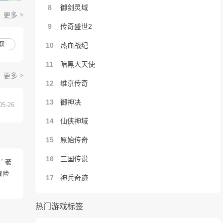
御剑灵域
更多
传奇盛世2
取
热血战纪
暗黑大天使
更多
维京传奇
御神决
05-26
仙侠神域
原始传奇
三国传说
广袤
冒险
神兵奇迹
热门游戏标签