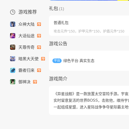
礼包
(1)
游戏推荐
普通礼包
众神大陆
攻击元件*150，护甲元件*150，护盾元件*150
大话仙途
游戏公告
天尊传奇
暗黑大天使
绿色平台·真实生态
平台
霸者归来
游戏简介
御神决
《异星战舰》是一款放置太空冒险手游。宇宙
实时留意复活的世界BOSS，击败他，维持
一起组成星盟，进入星际战争争夺星际霸主地