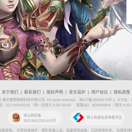
关于我们
|
联系我们
|
版权声明
|
家长监护
|
用户协议
|
隐私政策
2026 重庆重橙网络科技有限公司. All rights reserved.
渝ICP备18002678号-1
ICP证：渝
021-50643539 （周一至周五 9:00-18:00） 客服QQ：800065604 （每天 9:30-
渝公网安备
网上有害信息举报专区
50019002501402号
盗版游戏。 注意自我保护，谨防受骗上当。适度游戏益脑，沉迷游戏伤身。 合理安排