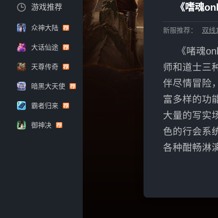
《嗜魂onl
游戏推荐
众神大陆
新服推荐：
双线1
大话仙途
《啫魂on
师和道士三
天尊传奇
伴尽情冒险
暗黑大天使
富多样的功
霸者归来
大量的写实
御神决
色的行会系
各种酣畅淋