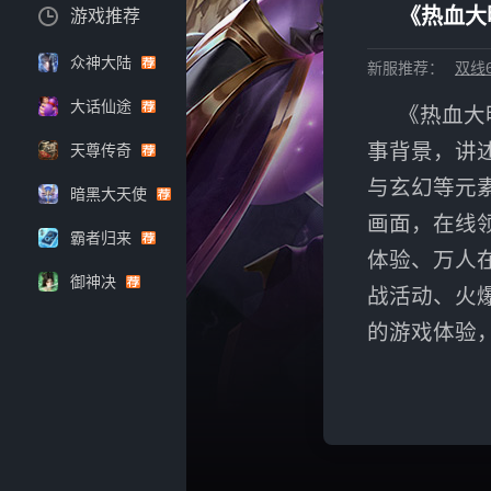
《热血大
游戏推荐
众神大陆
新服推荐：
双线6
大话仙途
《热血大
事背景，讲
天尊传奇
与玄幻等元
暗黑大天使
画面，在线
霸者归来
体验、万人
御神决
战活动、火
的游戏体验