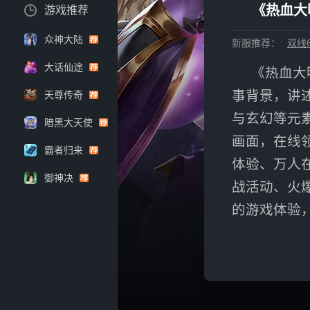
《热血大
游戏推荐
众神大陆
新服推荐：
双线6
大话仙途
《热血大
事背景，讲
天尊传奇
与玄幻等元
暗黑大天使
画面，在线
霸者归来
体验、万人
御神决
战活动、火
的游戏体验