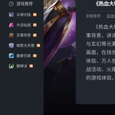
《热血大
游戏推荐
众神大陆
新服推荐：
双线6
大话仙途
《热血大
事背景，讲
天尊传奇
与玄幻等元
暗黑大天使
画面，在线
霸者归来
体验、万人
御神决
战活动、火
的游戏体验