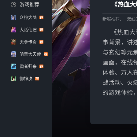
《热血大
游戏推荐
众神大陆
新服推荐：
双线6
大话仙途
《热血大
事背景，讲
天尊传奇
与玄幻等元
暗黑大天使
画面，在线
霸者归来
体验、万人
御神决
战活动、火
的游戏体验