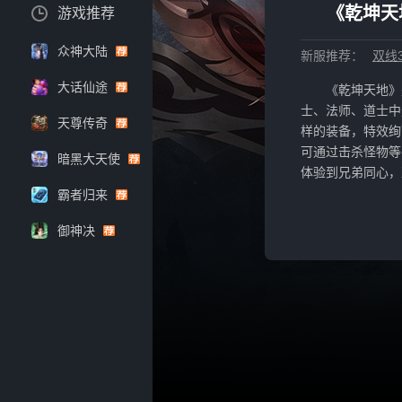
《乾坤天
游戏推荐
众神大陆
新服推荐：
双线3
大话仙途
《乾坤天地》
士、法师、道士中
天尊传奇
样的装备，特效绚
可通过击杀怪物等
暗黑大天使
体验到兄弟同心，
霸者归来
御神决