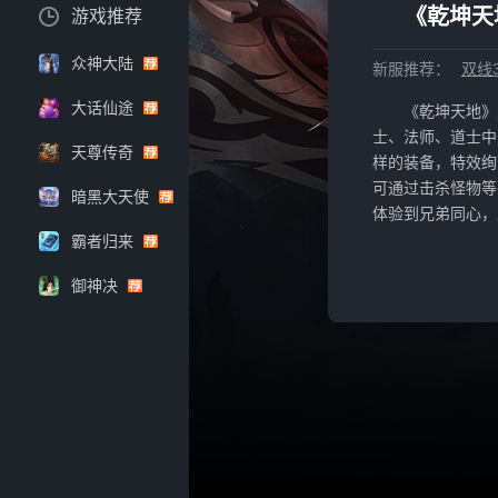
《乾坤天
游戏推荐
众神大陆
新服推荐：
双线3
大话仙途
《乾坤天地》
士、法师、道士中
天尊传奇
样的装备，特效绚
可通过击杀怪物等
暗黑大天使
体验到兄弟同心，
霸者归来
御神决