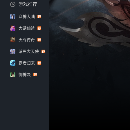
游戏推荐
众神大陆
大话仙途
天尊传奇
暗黑大天使
霸者归来
御神决