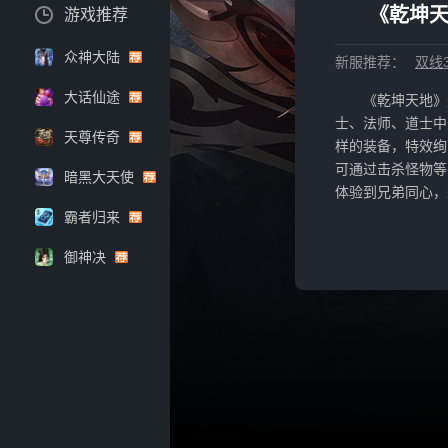
《乾坤天
游戏推荐
众神大陆
新服推荐：
双线3
大话仙途
《乾坤天地》
士、法师、道士中
天尊传奇
样的装备，特效绚
可通过击杀怪物等
暗黑大天使
体验到兄弟同心，
霸者归来
御神决