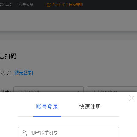
放到桌面
公告消息
Flash平台玩家守则
《Flash游戏赞助卡》玩法说明
高内核Chrome版本下部分游戏黑屏解决方法
【新功能上线】云启动游戏
绿色平台·真实生态
云挂机黑屏解决办法
信扫码
严厉打击违规拉人行为
值账号：
[请先登录]
择游戏：
请选择游戏
请选择服务器
账号登录
快速注册
择金额：
10
20
50
500
1000
2000