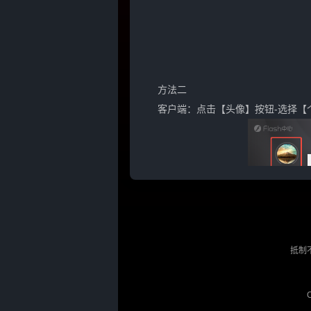
方法二
客户端：点击【头像】按钮-选择【
抵制