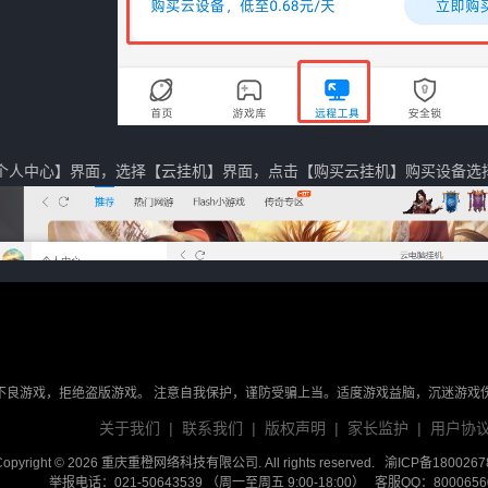
个人中心】界面，选择【云挂机】界面，
点击【
购买云挂机
】购买设备选
不良游戏，拒绝盗版游戏。 注意自我保护，谨防受骗上当。适度游戏益脑，沉迷游戏
关于我们
|
联系我们
|
版权声明
|
家长监护
|
用户协
Copyright © 2026 重庆重橙网络科技有限公司. All rights reserved.
渝ICP备1800267
举报电话：021-50643539 （周一至周五 9:00-18:00） 客服QQ：800065604