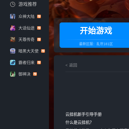
游戏推荐
众神大陆
大话仙途
开始游戏
天尊传奇
最新区服：
乱世181区
暗黑大天使
霸者归来
返回
御神决
云挂机新手引导手册
什么是云挂机？