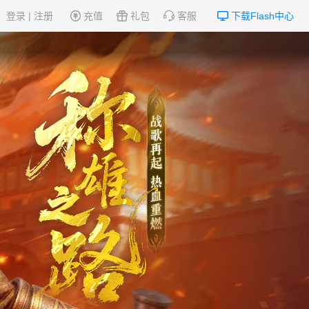
登录
|
注册
充值
礼包
客服
下载Flash中心