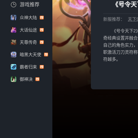
《号令天
游戏推荐
众神大陆
新服推荐：
天下
大话仙途
《号令天下2
奇经典设置并融合
天尊传奇
自己的角色实力，
职激活刀刀灵符称
暗黑大天使
符越多。
霸者归来
御神决