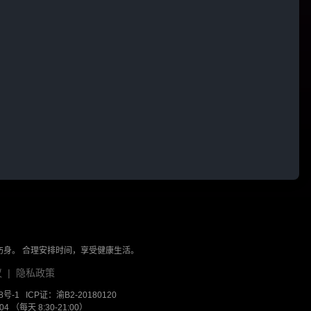
伤身。 合理安排时间，享受健康生活。
议
|
隐私政策
8号-1
ICP证：渝B2-20180120
 （每天 8:30-21:00）