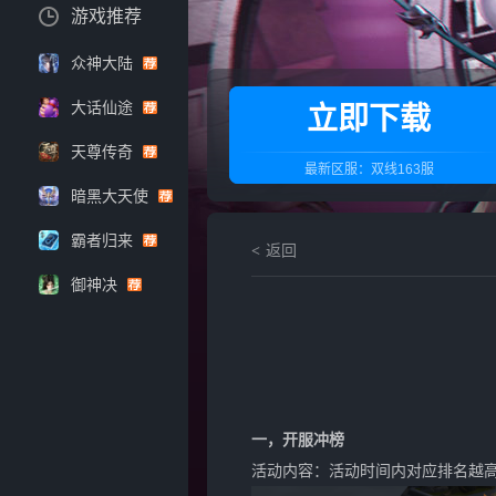
游戏推荐
众神大陆
大话仙途
立即下载
天尊传奇
最新区服：
双线163服
暗黑大天使
霸者归来
返回
御神决
一，开服冲榜
活动内容：活动时间内对应排名越高