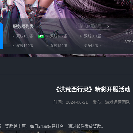
服务器列表
游戏
双线163服
双线162服
双线161服
375
双线160服
双线159服
更多区服
>
《洪荒西行录》精彩开服活动
时间：2024-08-21
发布：游戏运营团队
，奖励越丰厚。每日24点结算排名，通过邮件发放奖励。