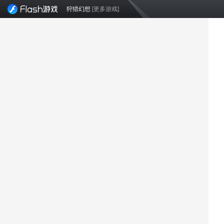
狩猎幻想
[更多游戏]