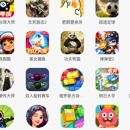
封神
维京传奇
禅游斗地主
欢乐三国杀
玩
秒玩
秒玩
秒玩
台球大师
生死狙击2
肥鹅健身房
超迷足球
铁跑酷
美女捕鱼
功夫熊猫
弹弹堂2
梗传大师
双人旋转赛车
俄罗斯方块拼图
明日大亨