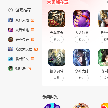
游戏推荐
众神大陆
大话仙途
天尊传奇
大话仙途
神圣
天尊传奇
秒玩
秒玩
秒
暗黑大天使
霸者归来
御神决
御剑灵域
众神大陆
御
安装
秒玩
安
休闲时光