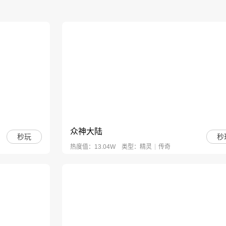
明日大亨
秒玩
模拟经营
休闲
穷小子逆袭大亨，开启商界开挂人生！
众神大陆
秒玩
秒
热度值：13.04W
类型：
精灵
传奇