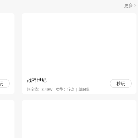
开天西游
更多
秒玩
西游
角色扮演
秒玩
08-0510:00 开服
战神世纪
玩
秒玩
热度值：3.49W
类型：
传奇
单职业