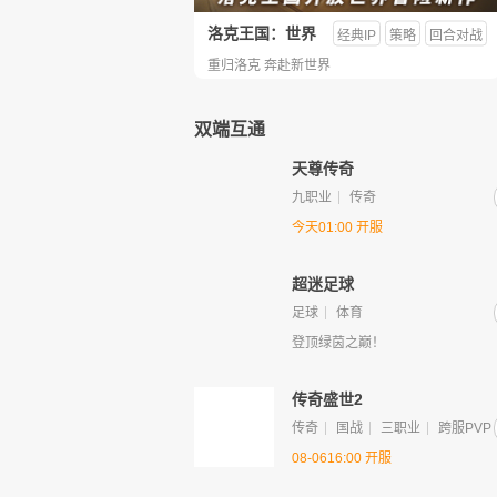
洛克王国：世界
经典IP
策略
回合对战
重归洛克 奔赴新世界
双端互通
天尊传奇
九职业
传奇
今天01:00 开服
超迷足球
足球
体育
登顶绿茵之巅！
传奇盛世2
传奇
国战
三职业
跨服PVP
08-0616:00 开服