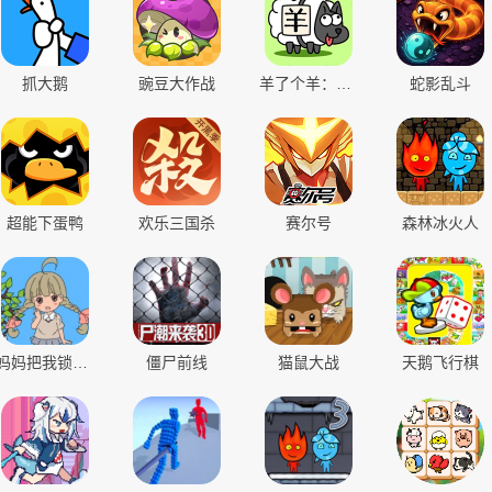
战神世纪
抓大鹅
豌豆大作战
羊了个羊：星球
蛇影乱斗
开始游戏
超能下蛋鸭
欢乐三国杀
赛尔号
森林冰火人
大仙侠
极速下载
妈妈把我锁在家里了
僵尸前线
猫鼠大战
天鹅飞行棋