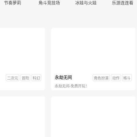
节奏萝莉
角斗竞技场
冰娃与火娃
乐游连连看
不良人：破局
电了个泡
九州异兽记
老爹汉堡店
永劫无间
二次元
冒险
科幻
角色扮演
动作
格斗
永劫无间-免费开玩！