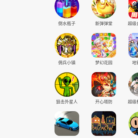
战神世纪
斗笠江湖
九曲
秒玩
安装
秒
倒水瓶子
新弹弹堂
超级
佣兵小镇
梦幻花园
地
狙击外星人
开心塔防
超级