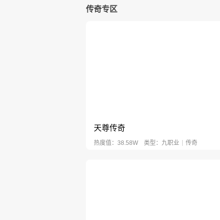
禅游斗地主
传奇专区
棋牌
斗地主
竞技
欢乐做地主，癞子倍爽快！
天尊传奇
热度值：38.58W
类型：
九职业
传奇