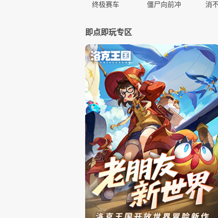
终极赛车
僵尸向前冲
消
即点即玩专区
萌宠解谜
解压找茬汉字
卡车杀手
漂移式停车场
火