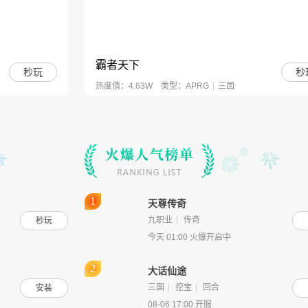
霸者天下
秒玩
秒
热度值：4.63W
类型：
APRG
三国
天尊传奇
九职业
传奇
秒玩
今天 01:00 火爆开启中
帝王霸业
秒玩
秒
大话仙途
热度值：17.26W
类型：
传奇
三职业
三国
挖宝
回合
安装
08-06 17:00 开服