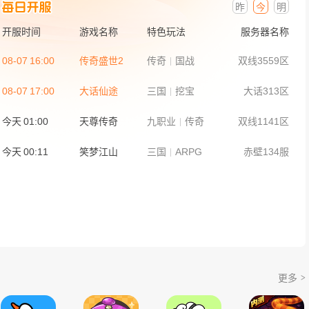
昨
今
明
神兵奇迹
开服时间
游戏名称
特色玩法
服务器名称
开始游戏
08-07
16:00
传奇盛世2
传奇
国战
双线3559区
08-07
17:00
大话仙途
三国
挖宝
大话313区
今天
01:00
天尊传奇
九职业
传奇
双线1141区
大话仙途
开始游戏
今天
00:11
笑梦江山
三国
ARPG
赤壁134服
帝王霸业
开始游戏
更多