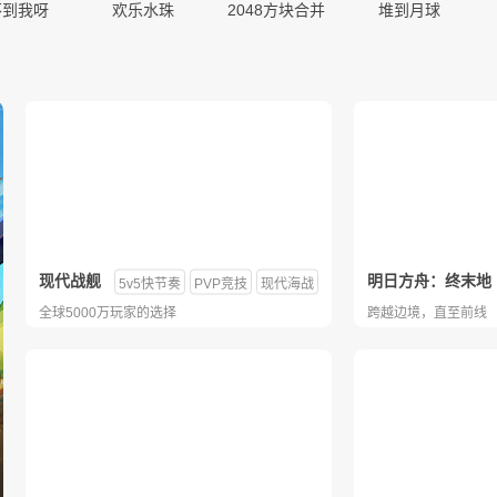
不到我呀
欢乐水珠
2048方块合并
堆到月球
数独迷局九宫格
三国吧兄弟
象棋经典版
寻宝游戏达人
现代战舰
明日方舟：终末地
5v5快节奏
PVP竞技
现代海战
柴人前进
全球5000万玩家的选择
跨越边境，直至前线