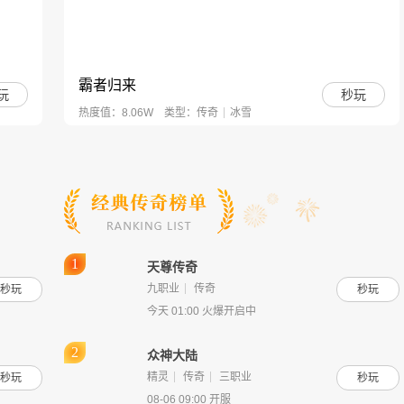
霸者归来
玩
秒玩
热度值：8.06W
类型：
传奇
冰雪
天尊传奇
九职业
传奇
秒玩
秒玩
今天 01:00 火爆开启中
维京传奇
玩
秒玩
众神大陆
热度值：15.25W
类型：
传奇
超变攻速
精灵
传奇
三职业
秒玩
秒玩
08-06 09:00 开服