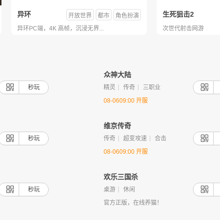
异环
生死狙击2
开放世界
都市
角色扮演
异环PC端，4K 高帧，沉浸无界...
次世代射击网游
创世战车
战神世纪
策略
赛车
坦克
众神大陆
摧毁敌人，感受破坏的快感
百万钻石，红包狂送
秒玩
精灵
传奇
三职业
08-0609:00 开服
维京传奇
秒玩
传奇
超变攻速
合击
08-0609:00 开服
御神决
ARPG
仙侠
欢乐三国杀
转世轮回，修真世界
复古
传世
秒玩
桌游
休闲
官方正版，在线养猫！