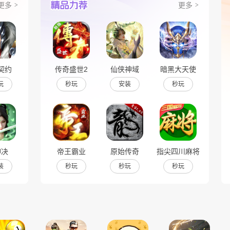
更多
更多
契约
传奇盛世2
仙侠神域
暗黑大天使
玩
秒玩
安装
秒玩
神决
帝王霸业
原始传奇
指尖四川麻将
装
秒玩
秒玩
秒玩