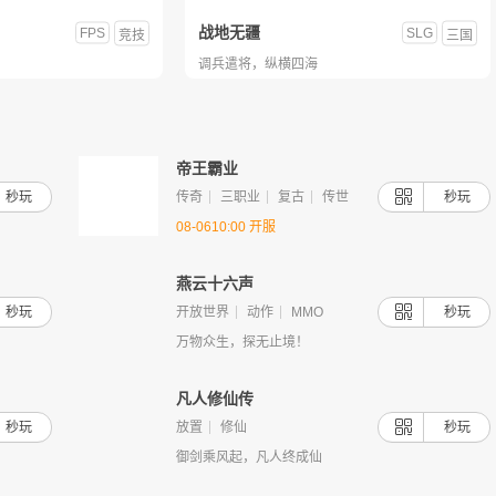
战地无疆
FPS
SLG
竞技
三国
调兵遣将，纵横四海
三国传说
SLG
传奇
单职业
三国
帝王霸业
群雄逐鹿 ，三国争锋！
秒玩
传奇
三职业
复古
传世
秒玩
08-0610:00 开服
燕云十六声
秒玩
开放世界
动作
MMO
秒玩
万物众生，探无止境！
凡人修仙传
秒玩
放置
修仙
秒玩
御剑乘风起，凡人终成仙